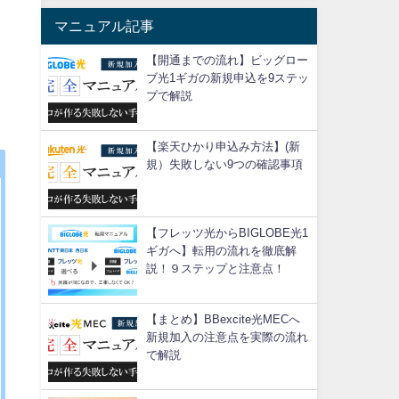
マニュアル記事
【開通までの流れ】ビッグロー
ブ光1ギガの新規申込を9ステッ
プで解説
【楽天ひかり申込み方法】(新
規）失敗しない9つの確認事項
【フレッツ光からBIGLOBE光1
ギガへ】転用の流れを徹底解
説！９ステップと注意点！
【まとめ】BBexcite光MECへ
新規加入の注意点を実際の流れ
で解説