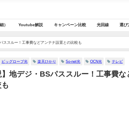
細）
Youtube解説
キャンペーン比較
光回線
選び
Sパススルー！工事費などアンテナ設置との比較も
ビッグローブ光
楽天ひかり
So-net光
OCN光
テレビ
】地デジ・BSパススルー！工事費な
較も