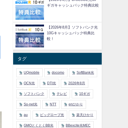
ギガキャッシュバック特典比較
【2026年8月】ソフトバンク光
10Gキャッシュバック特典比
較！
タグ
UQmobile
docomo
SoftBank光
OCN光
DTI光
2026年8月
ソフトバンク
テレビ
10ギガ
So-net光
NTT
enひかり
au
ビッグローブ光
楽天ひかり
GMOとくとくBB光
BBexcite光MEC