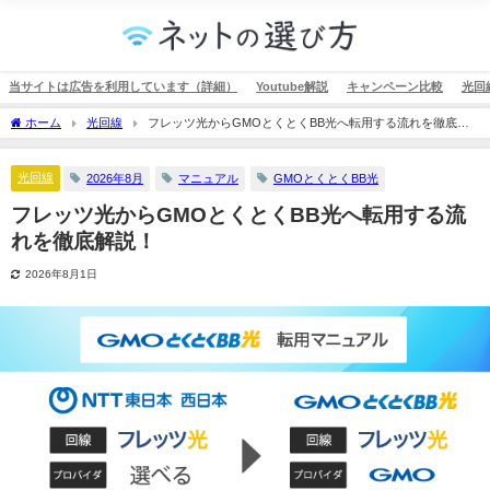
当サイトは広告を利用しています（詳細）
Youtube解説
キャンペーン比較
光回
ホーム
光回線
フレッツ光からGMOとくとくBB光へ転用する流れを徹底解
説！
光回線
2026年8月
マニュアル
GMOとくとくBB光
フレッツ光からGMOとくとくBB光へ転用する流
れを徹底解説！
2026年8月1日