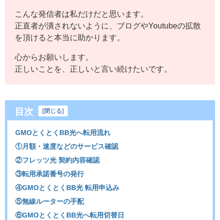
こんな発信者は私だけだと思います。
正直者が潰されないように、ブログやYoutubeの拡散
を頂けると本当に助かります。
心からお願いします。
正しいことを、正しいと言い続けたいです。
目次
[
閉じる
]
GMOとくとくBB光へ転用流れ
①月額・速度などのサービス確認
②フレッツ光 契約内容確認
③転用承諾番号の発行
④GMOとくとくBB光 転用申込み
⑤無線ルーターの手配
⑥GMOとくとくBB光へ転用切替日