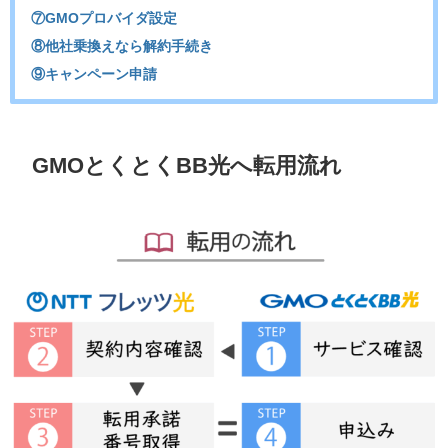
⑦GMOプロバイダ設定
⑧他社乗換えなら解約手続き
⑨キャンペーン申請
GMOとくとくBB光へ転用流れ