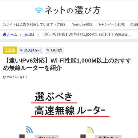
当サイトは広告を利用しています（詳細）
Youtube解説
キャンペーン比較
光回
ホーム
光回線
【速いIPv6対応】Wi-Fi性能1,000M以上のおすすめ無線ルー
ターを紹介
光回線
楽天ひかり
OCN光
【速いIPv6対応】Wi-Fi性能1,000M以上のおすす
め無線ルーターを紹介
2024年3月4日