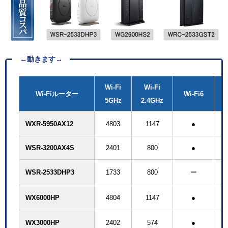
←動きます→
Wi-Fi
Wi-Fi
Wi-Fiルーター
Wi-Fi6
1
5GHz
2.4GHz
WXR-5950AX12
4803
1147
●
WSR-3200AX4S
2401
800
●
WSR-2533DHP3
1733
800
ー
WX6000HP
4804
1147
●
WX3000HP
2402
574
●