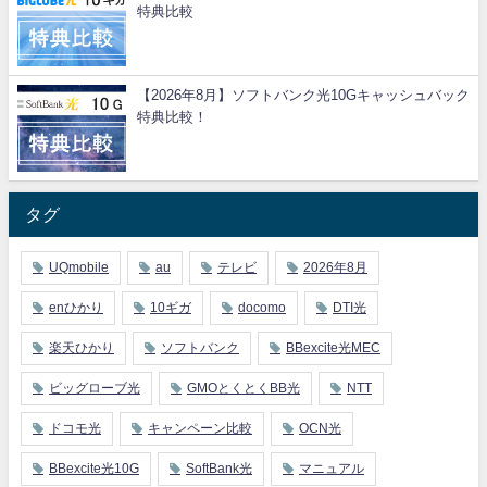
特典比較
【2026年8月】ソフトバンク光10Gキャッシュバック
特典比較！
タグ
UQmobile
au
テレビ
2026年8月
enひかり
10ギガ
docomo
DTI光
楽天ひかり
ソフトバンク
BBexcite光MEC
ビッグローブ光
GMOとくとくBB光
NTT
ドコモ光
キャンペーン比較
OCN光
BBexcite光10G
SoftBank光
マニュアル