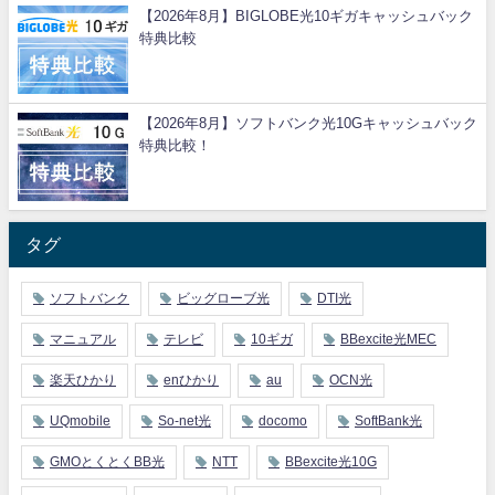
【2026年8月】BIGLOBE光10ギガキャッシュバック
特典比較
【2026年8月】ソフトバンク光10Gキャッシュバック
特典比較！
タグ
ソフトバンク
ビッグローブ光
DTI光
マニュアル
テレビ
10ギガ
BBexcite光MEC
楽天ひかり
enひかり
au
OCN光
UQmobile
So-net光
docomo
SoftBank光
GMOとくとくBB光
NTT
BBexcite光10G