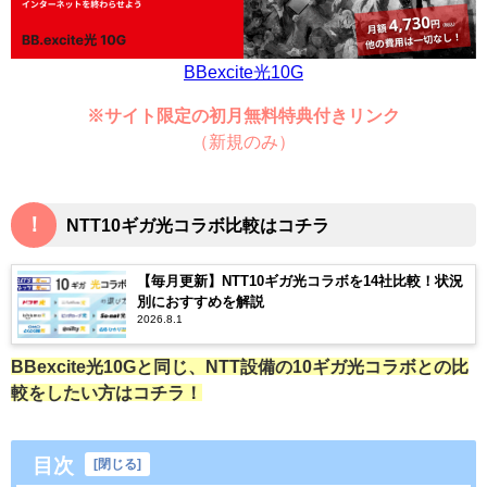
BBexcite光10G
※サイト限定の初月無料特典付きリンク
（新規のみ）
！
NTT10ギガ光コラボ比較はコチラ
【毎月更新】NTT10ギガ光コラボを14社比較！状況
別におすすめを解説
2026.8.1
BBexcite光10Gと同じ、NTT設備の10ギガ光コラボとの比
較をしたい方はコチラ！
目次
[
閉じる
]